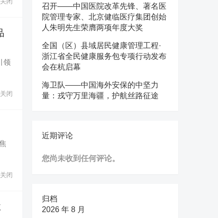
关闭
召开——中国医院改革先锋、著名医
院管理专家、北京健临医疗集团创始
人朱明先生荣膺两项年度大奖
品
全国（区）县域居民健康管理工程·
浙江省全民健康服务包专项行动发布
引领
会在杭启幕
海卫队——中国海外安保的中坚力
关闭
量：戎守万里海疆，护航丝路征途
近期评论
焦
您尚未收到任何评论。
关闭
归档
业
2026 年 8 月