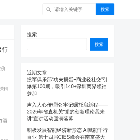
搜索
搜索
搜索
出行
性价
近期文章
掼军俱乐部“功夫掼蛋+商业轻社交”引
爆第100期，吸引140+深圳商界领袖
关闭
参加
声入人心传理论 牢记嘱托启新程——
2026年省直机关“党的创新理论我来
讲”宣讲活动圆满落幕
白酒
积极发展智能经济新形态 Al赋能千行
百业 第十四届CIES峰会在南京盛大