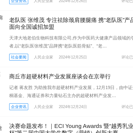
企业资讯
人民企业家
2024年12月26日
评论已
老队医 张维茂 专注祛除颈肩腰腿痛 携“老队医”产
面向全国诚招加盟
天津大地老伯生物科技有限公司,作为中医药大健康产品领域的
者,以“老队医张维茂”品牌携“老队医筋骨贴”、“老…
社会要闻
人民企业家
2024年12月25日
评论已
商丘市超硬材料产业发展座谈会在京举行
记者 蒋友胜 为助推我市超硬材料产业发展，12月19日，由中证
桐基金、海通证券和力量钻石主办的超硬材料产业发…
企业资讯
人民企业家
2024年12月24日
评论已
决赛命题发布！｜ECI Young Awards 暨“越秀乳
杯”第二届中国大学生数字（营销）创新大赛