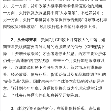
力。另一方面，货币政策大概率将继续维持偏宽松的局面。
一方面，央行反复强调坚持不搞“大水漫灌”，不超发货币；
另一方面，央行二季度货币政策执行报告删除“引导市场利率
围绕政策利率波动”，说明央行也不希望利率过快上涨。
2、从全球来看，
美国7月CPI较上月有较大的回落，短
期来看美联储需要看到明确的通胀降温的信号（CPI连续下
降，工资增长放缓等）才会考虑停止加息。西方主要经济体
仍处于“高通胀”的过热状态，未来三个月央行加息浪潮难以
停止。欧洲能源短缺下滞胀压力更大。新兴市场则通胀攀
升、经济放缓、债务积压、货币贬值以及食品和能源危机的
“完美风暴”风险。因此未来半年全球资本市场的波动仍需注
意。预计到今年年底，衰退预期将会成为全球宏观主流观
点，全球央行将逐步停止加息甚至开始降息。
3、
建议投资者保持耐心，在长期保持乐观、逢低布