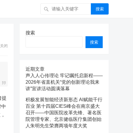
搜索
！
搜索
搜索
关闭
近期文章
声入人心传理论 牢记嘱托启新程——
2026年省直机关“党的创新理论我来
讲”宣讲活动圆满落幕
者提
积极发展智能经济新形态 Al赋能千行
百业 第十四届CIES峰会在南京盛大
对中
召开——中国医院改革先锋、著名医
歧，
院管理专家、北京健临医疗集团创始
人朱明先生荣膺两项年度大奖