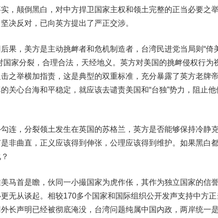
，颠倒黑白，对中方捍卫国家主权和领土完整的正当必要之
，坚决反对，已向英方提出了严正交涉。
果，美方是主动挑衅者和危机制造者，台湾民进党当局则“倚
对国家分裂，合理合法，天经地义。英方对美国的挑衅侵权行为
反击之举横加指责，这是典型的双重标准，充分暴露了英方老牌
的关心台海和平稳定，就应该去谴责美国和“台独”势力，阻止他
连，分裂领土发生在英国的苏格兰，英方是否能够保持冷静
有是非曲直，正义应该得到伸张，公理应该得到维护。如果黑白
化？
马首是瞻，伙同一小撮国家为虎作伥，其作为独立国家的信
更无从谈起。相较170多个国家和国际组织公开发声支持中方正
团外长声明已经被彻底淹没，台湾问题纯属中国内政，两岸统一