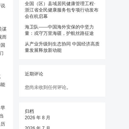
全国（区）县域居民健康管理工程·
举说
浙江省全民健康服务包专项行动发布
会在杭启幕
海卫队——中国海外安保的中坚力
美谋
量：戎守万里海疆，护航丝路征途
视而
从产业升级到生态协同 中国经济高质
帝国
量发展释放新动能
们
近期评论
克
都能
您尚未收到任何评论。
誉早
归档
当
2026 年 8 月
是历
2026 年 7 月