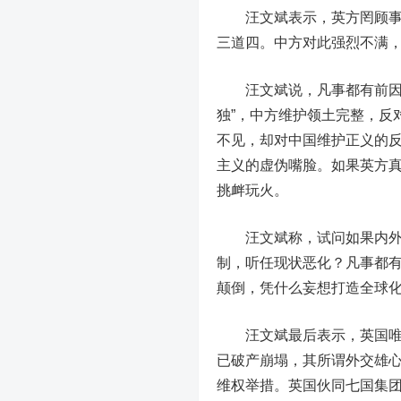
汪文斌表示，英方罔顾事实
三道四。中方对此强烈不满
汪文斌说，凡事都有前因后
独”，中方维护领土完整，反
不见，却对中国维护正义的
主义的虚伪嘴脸。如果英方真
挑衅玩火。
汪文斌称，试问如果内外勾
制，听任现状恶化？凡事都
颠倒，凭什么妄想打造全球
汪文斌最后表示，英国唯美
已破产崩塌，其所谓外交雄心
维权举措。英国伙同七国集